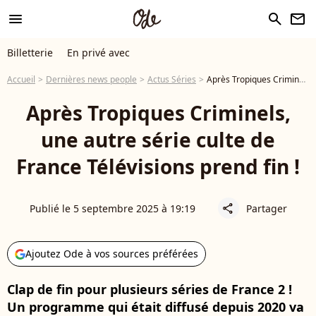
menu
search
newsletter
Billetterie
En privé avec
Accueil
Dernières news people
Actus Séries
Après Tropiques Criminels, une autre série culte de France Télévisions prend fin !
Après Tropiques Criminels,
une autre série culte de
France Télévisions prend fin !
Publié le 5 septembre 2025 à 19:19
Partager
share
Ajoutez Ode à vos sources préférées
Clap de fin pour plusieurs séries de France 2 !
Un programme qui était diffusé depuis 2020 va