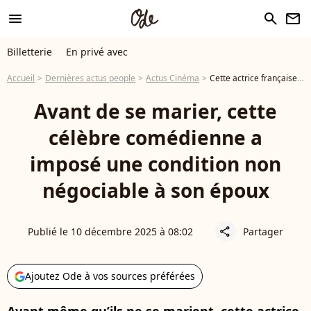
menu
search
newsletter
Billetterie
En privé avec
Accueil
Dernières actus people
Actus Cinéma
Cette actrice française a prévenu son mari avant que leur histoire ne devienne sérieuse : "si un jour mes parents ne sont plus là, moi je récupère ma soeur"
Avant de se marier, cette
célèbre comédienne a
imposé une condition non
négociable à son époux
Publié le 10 décembre 2025 à 08:02
Partager
share
Ajoutez Ode à vos sources préférées