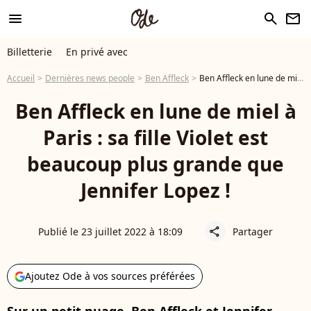
menu
search
newsletter
Billetterie
En privé avec
Accueil
Dernières news people
Ben Affleck
Ben Affleck en lune de miel à Paris : sa fille Violet est beaucoup plus grande que Jennifer Lopez !
Ben Affleck en lune de miel à
Paris : sa fille Violet est
beaucoup plus grande que
Jennifer Lopez !
Publié le 23 juillet 2022 à 18:09
Partager
share
Ajoutez Ode à vos sources préférées