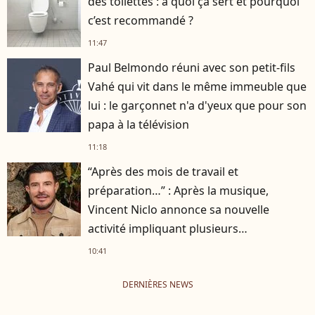
des toilettes : à quoi ça sert et pourquoi
c’est recommandé ?
11:47
Paul Belmondo réuni avec son petit-fils
Vahé qui vit dans le même immeuble que
lui : le garçonnet n'a d'yeux que pour son
papa à la télévision
11:18
“Après des mois de travail et
préparation…” : Après la musique,
Vincent Niclo annonce sa nouvelle
activité impliquant plusieurs
personnalités
10:41
DERNIÈRES NEWS