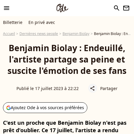
menu
search
newsletter
Billetterie
En privé avec
Accueil
Dernières news people
Benjamin Biolay
Benjamin Biolay : Endeuillé, l'artiste partage sa peine et suscite l'émotion de ses fans
Benjamin Biolay : Endeuillé,
l'artiste partage sa peine et
suscite l'émotion de ses fans
Publié le 17 juillet 2023 à 22:22
Partager
share
Ajoutez Ode à vos sources préférées
C'est un proche que Benjamin Biolay n'est pas
prêt d'oublier. Ce 17 juillet, l'artiste a rendu