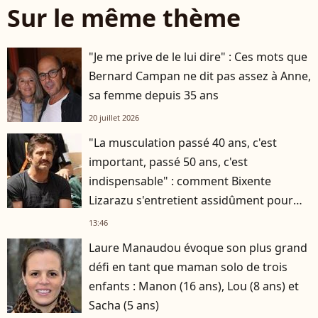
Sur le même thème
"Je me prive de le lui dire" : Ces mots que
Bernard Campan ne dit pas assez à Anne,
sa femme depuis 35 ans
20 juillet 2026
"La musculation passé 40 ans, c'est
important, passé 50 ans, c'est
indispensable" : comment Bixente
Lizarazu s'entretient assidûment pour
rester musclé à 56 ans ?
13:46
Laure Manaudou évoque son plus grand
défi en tant que maman solo de trois
enfants : Manon (16 ans), Lou (8 ans) et
Sacha (5 ans)