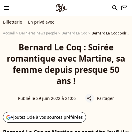
menu
search
newsletter
Billetterie
En privé avec
Accueil
Dernières news people
Bernard Le Coq
Bernard Le Coq : Soirée romantique avec Martine, sa femme depuis presque 50 ans !
Bernard Le Coq : Soirée
romantique avec Martine, sa
femme depuis presque 50
ans !
Publié le 29 juin 2022 à 21:06
Partager
share
Ajoutez Ode à vos sources préférées