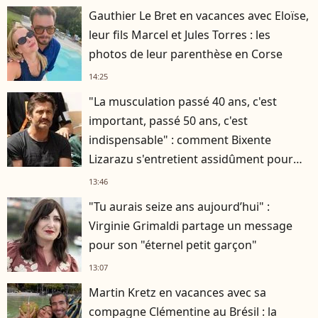
Gauthier Le Bret en vacances avec Eloïse,
leur fils Marcel et Jules Torres : les
photos de leur parenthèse en Corse
14:25
"La musculation passé 40 ans, c'est
important, passé 50 ans, c'est
indispensable" : comment Bixente
Lizarazu s'entretient assidûment pour
rester musclé à 56 ans ?
13:46
"Tu aurais seize ans aujourd’hui" :
Virginie Grimaldi partage un message
pour son "éternel petit garçon"
13:07
Martin Kretz en vacances avec sa
compagne Clémentine au Brésil : la