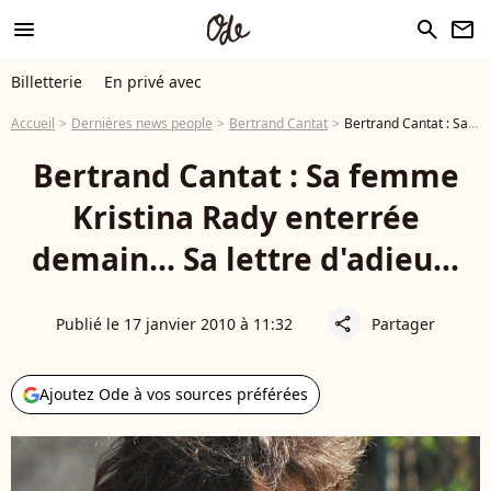
menu
search
newsletter
Billetterie
En privé avec
Accueil
Dernières news people
Bertrand Cantat
Bertrand Cantat : Sa femme Kristina Rady enterrée demain... Sa lettre d'adieu...
Bertrand Cantat : Sa femme
Kristina Rady enterrée
demain... Sa lettre d'adieu...
Publié le 17 janvier 2010 à 11:32
Partager
share
Ajoutez Ode à vos sources préférées