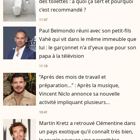
des toilettes : à quoi ça sert et pourquoi
c’est recommandé ?
11:47
Paul Belmondo réuni avec son petit-fils
Vahé qui vit dans le même immeuble que
lui : le garçonnet n'a d'yeux que pour son
papa à la télévision
11:18
“Après des mois de travail et
préparation…” : Après la musique,
Vincent Niclo annonce sa nouvelle
activité impliquant plusieurs
personnalités
10:41
Martin Kretz a retrouvé Clémentine dans
un pays exotique qu'il connaît très bien,
le couple savoure une parenthèse