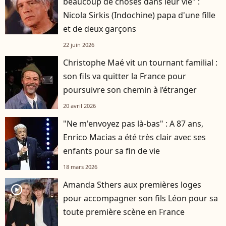
beaucoup de choses dans leur vie" :
Nicola Sirkis (Indochine) papa d'une fille
et de deux garçons
22 juin 2026
Christophe Maé vit un tournant familial :
son fils va quitter la France pour
poursuivre son chemin à l’étranger
20 avril 2026
"Ne m'envoyez pas là-bas" : A 87 ans,
Enrico Macias a été très clair avec ses
enfants pour sa fin de vie
18 mars 2026
Amanda Sthers aux premières loges
player2
pour accompagner son fils Léon pour sa
toute première scène en France