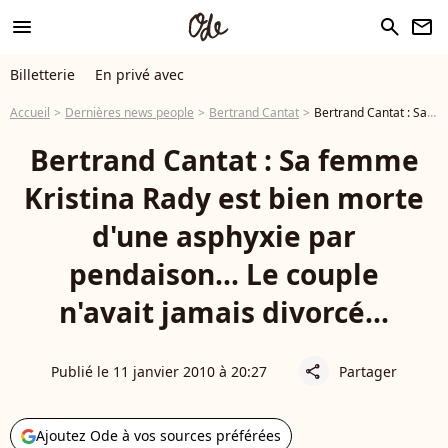
menu
search
newsletter
Billetterie
En privé avec
Accueil
Dernières news people
Bertrand Cantat
Bertrand Cantat : Sa femme Kristina Rady est bien morte d'une asphyxie par pendaison... Le couple n'avait jamais divorcé...
Bertrand Cantat : Sa femme
Kristina Rady est bien morte
d'une asphyxie par
pendaison... Le couple
n'avait jamais divorcé...
Publié le 11 janvier 2010 à 20:27
Partager
share
Ajoutez Ode à vos sources préférées