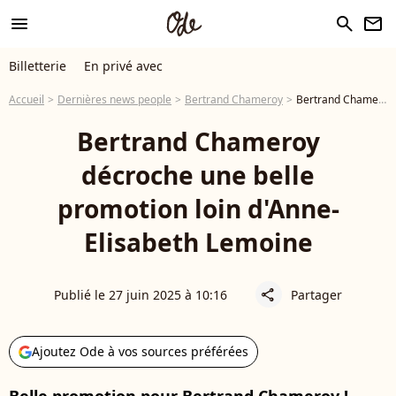
menu
search
newsletter
Billetterie
En privé avec
Accueil
Dernières news people
Bertrand Chameroy
Bertrand Chameroy décroche une belle promotion loin d'Anne-Elisabeth Lemoine
Bertrand Chameroy
décroche une belle
promotion loin d'Anne-
Elisabeth Lemoine
Publié le 27 juin 2025 à 10:16
Partager
share
Ajoutez Ode à vos sources préférées