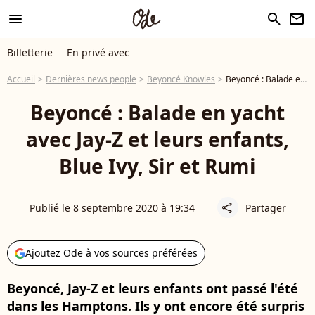
menu
search
newsletter
Billetterie
En privé avec
Accueil
Dernières news people
Beyoncé Knowles
Beyoncé : Balade en yacht avec Jay-Z et leurs enfants, Blue Ivy, Sir et Rumi
Beyoncé : Balade en yacht
avec Jay-Z et leurs enfants,
Blue Ivy, Sir et Rumi
Publié le 8 septembre 2020 à 19:34
Partager
share
Ajoutez Ode à vos sources préférées
Beyoncé, Jay-Z et leurs enfants ont passé l'été
dans les Hamptons. Ils y ont encore été surpris