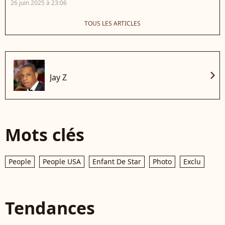
26 juin 2025 à 23:06
TOUS LES ARTICLES
chevron_right
Jay Z
Mots clés
People
People USA
Enfant De Star
Photo
Exclu
Tendances