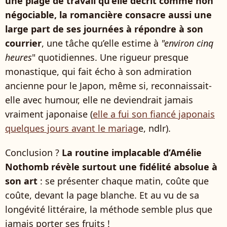
une plage de travail qu’elle décrit comme non
négociable, la romancière consacre aussi une
large part de ses journées à répondre à son
courrier
, une tâche qu’elle estime à
"environ cinq
heures
" quotidiennes. Une rigueur presque
monastique, qui fait écho à son admiration
ancienne pour le Japon, même si, reconnaissait-
elle avec humour, elle ne deviendrait jamais
vraiment japonaise (
elle a fui son fiancé japonais
quelques jours avant le mariag
e, ndlr).
Conclusion ?
La routine implacable d’Amélie
Nothomb révèle surtout une fidélité absolue à
son art
: se présenter chaque matin, coûte que
coûte, devant la page blanche. Et au vu de sa
longévité littéraire, la méthode semble plus que
jamais porter ses fruits !