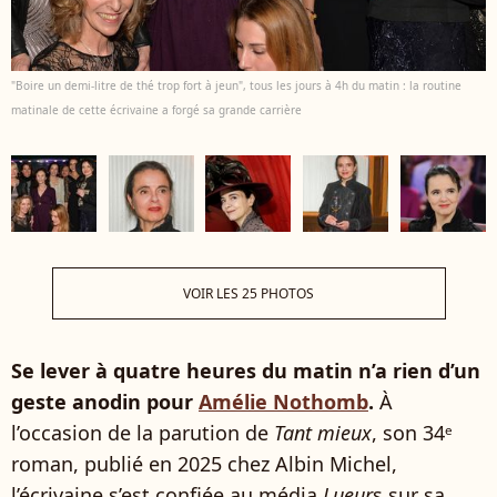
"Boire un demi-litre de thé trop fort à jeun", tous les jours à 4h du matin : la routine
matinale de cette écrivaine a forgé sa grande carrière
VOIR LES 25 PHOTOS
Se lever à quatre heures du matin n’a rien d’un
geste anodin pour
Amélie Nothomb
.
À
l’occasion de la parution de
Tant mieux
, son 34ᵉ
roman, publié en 2025 chez Albin Michel,
l’écrivaine s’est confiée au média
Lueur
s sur sa