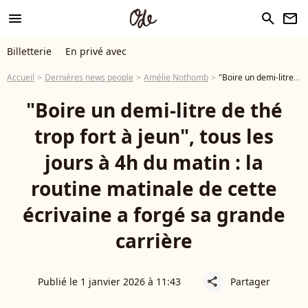
menu
search
newsletter
Billetterie
En privé avec
Accueil
Dernières news people
Amélie Nothomb
"Boire un demi-litre de thé trop fort à jeun", tous les jours à 4h du matin : la routine matinale de cette écrivaine a forgé sa grande carrière
"Boire un demi-litre de thé
trop fort à jeun", tous les
jours à 4h du matin : la
routine matinale de cette
écrivaine a forgé sa grande
carrière
Publié le 1 janvier 2026 à 11:43
Partager
share