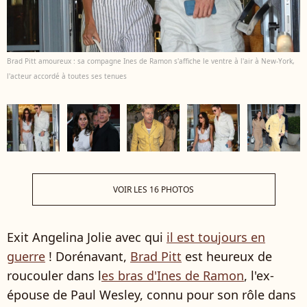
Brad Pitt amoureux : sa compagne Ines de Ramon s'affiche le ventre à l'air à New-York,
l'acteur accordé à toutes ses tenues
VOIR LES 16 PHOTOS
Exit Angelina Jolie avec qui
il est toujours en
guerre
! Dorénavant,
Brad Pitt
est heureux de
roucouler dans l
es bras d'Ines de Ramon
, l'ex-
épouse de Paul Wesley, connu pour son rôle dans