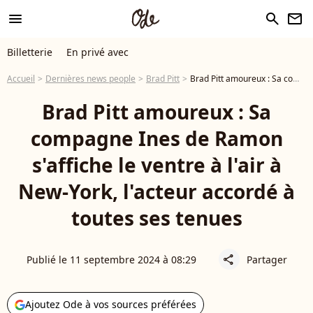
menu
search
newsletter
Billetterie
En privé avec
Accueil
Dernières news people
Brad Pitt
Brad Pitt amoureux : Sa compagne Ines de Ramon s'affiche le ventre à l'air à New-York, l'acteur accordé à toutes ses tenues
Brad Pitt amoureux : Sa
compagne Ines de Ramon
s'affiche le ventre à l'air à
New-York, l'acteur accordé à
toutes ses tenues
Publié le 11 septembre 2024 à 08:29
Partager
share
Ajoutez Ode à vos sources préférées