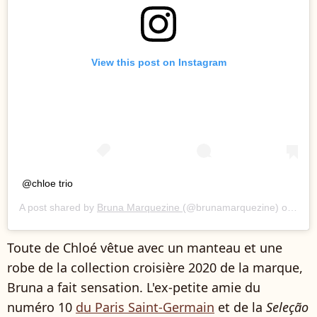
View this post on Instagram
@chloe trio
A post shared by
Bruna Marquezine
(@brunamarquezine) on
Sep 
Toute de Chloé vêtue avec un manteau et une
robe de la collection croisière 2020 de la marque,
Bruna a fait sensation. L'ex-petite amie du
numéro 10
du Paris Saint-Germain
et de la
Seleção