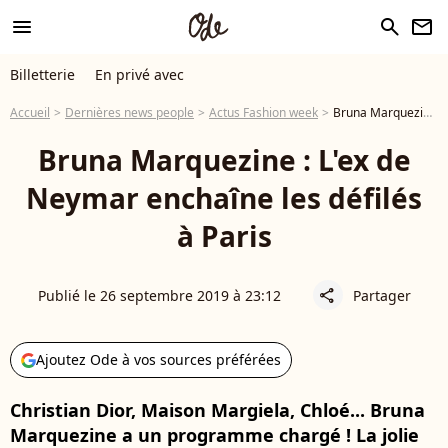
menu
search
newsletter
Billetterie
En privé avec
Accueil
Dernières news people
Actus Fashion week
Bruna Marquezine : L'ex de Neymar enchaîne les défilés à Paris
Bruna Marquezine : L'ex de
Neymar enchaîne les défilés
à Paris
Publié le 26 septembre 2019 à 23:12
Partager
share
Ajoutez Ode à vos sources préférées
Christian Dior, Maison Margiela, Chloé... Bruna
Marquezine a un programme chargé ! La jolie