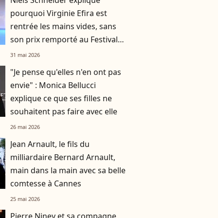
Niels Schneider explique
pourquoi Virginie Efira est
rentrée les mains vides, sans
son prix remporté au Festival
de Cannes
31 mai 2026
"Je pense qu'elles n'en ont pas
envie" : Monica Bellucci
explique ce que ses filles ne
souhaitent pas faire avec elle
26 mai 2026
Jean Arnault, le fils du
milliardaire Bernard Arnault,
main dans la main avec sa belle
comtesse à Cannes
25 mai 2026
Pierre Niney et sa compagne