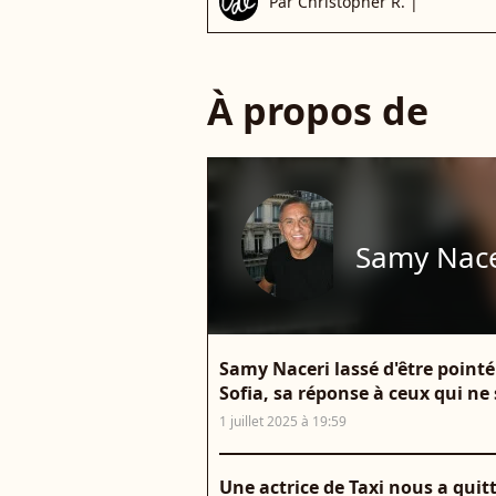
Par
Christopher R.
|
À propos de
Samy Nace
Samy Naceri lassé d'être pointé
Sofia, sa réponse à ceux qui ne
1 juillet 2025 à 19:59
Une actrice de Taxi nous a quit