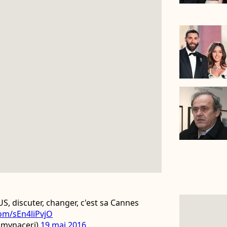
, discuter, changer, c'est sa Cannes
com/sEn4liPvjO
mynaceri)
19 mai 2016