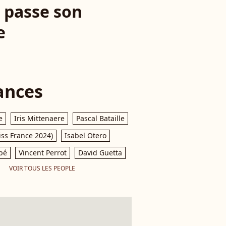
 passe son
e
ances
e
Iris Mittenaere
Pascal Bataille
iss France 2024)
Isabel Otero
pé
Vincent Perrot
David Guetta
VOIR TOUS LES PEOPLE