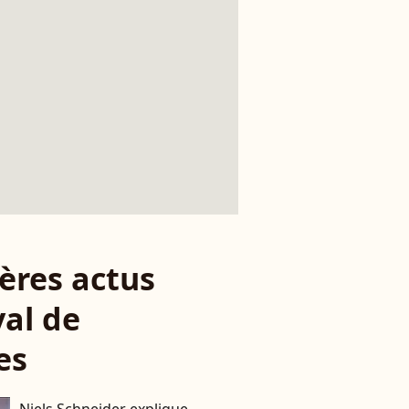
ères actus
val de
es