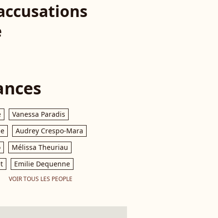
accusations
e
ances
e
Vanessa Paradis
le
Audrey Crespo-Mara
o
Mélissa Theuriau
t
Emilie Dequenne
VOIR TOUS LES PEOPLE