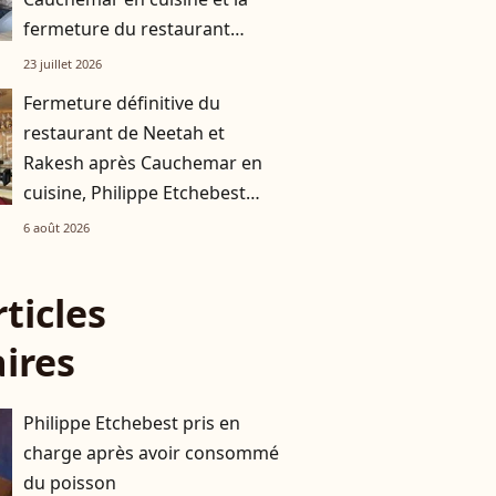
fermeture du restaurant
familial, que deviennent
23 juillet 2026
Isabelle et Jeffrey ?
Fermeture définitive du
restaurant de Neetah et
Rakesh après Cauchemar en
cuisine, Philippe Etchebest
pensait les avoir sauvés
6 août 2026
rticles
aires
Philippe Etchebest pris en
charge après avoir consommé
du poisson