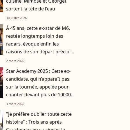
cuisine, Mimose et Georget
sortent la tête de l'eau
30 juillet 2026
À 45 ans, cette ex-star de M6,
restée longtemps loin des
radars, évoque enfin les
raisons de son départ précipité
de la télévision
2 mars 2026
Star Academy 2025 : Cette ex-
candidate, qui n’apparaît pas
sur la tournée, appelée pour
chanter devant plus de 10000
personnes
3 mars 2026
"Je préfère oublier toute cette
histoire" : Trois ans après
Cauchemar en cuisine et la