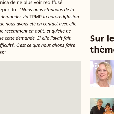
ca de ne plus voir rediffusé
répondu : "
Nous nous étonnons de la
de demander via
TPMP
la non-rediffusion
e nous avons été en contact avec elle
e récemment en août, et qu'elle ne
Sur 
 cette demande. Si elle l'avait fait,
ficulté. C'est ce que nous allons faire
thèm
er.
"
player2