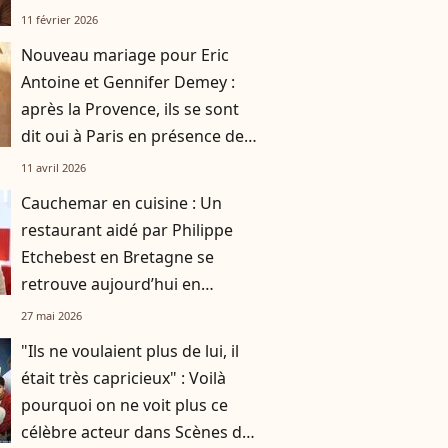
11 février 2026
Nouveau mariage pour Eric
Antoine et Gennifer Demey :
après la Provence, ils se sont
dit oui à Paris en présence de
plusieurs personnalités
11 avril 2026
Cauchemar en cuisine : Un
restaurant aidé par Philippe
Etchebest en Bretagne se
retrouve aujourd’hui en
liquidation
27 mai 2026
"Ils ne voulaient plus de lui, il
était très capricieux" : Voilà
pourquoi on ne voit plus ce
célèbre acteur dans Scènes de