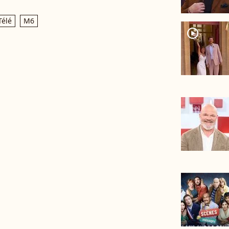
Télé
M6
player2