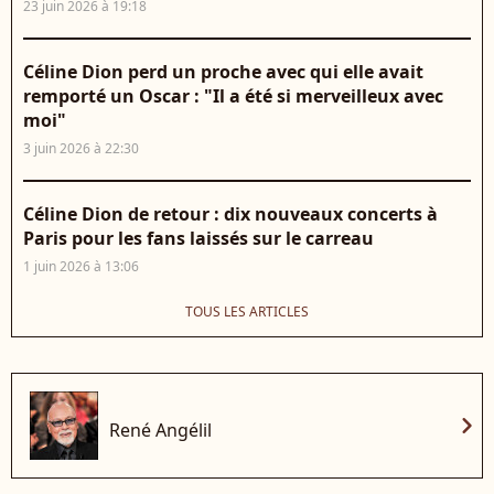
23 juin 2026 à 19:18
Céline Dion perd un proche avec qui elle avait
remporté un Oscar : "Il a été si merveilleux avec
moi"
3 juin 2026 à 22:30
Céline Dion de retour : dix nouveaux concerts à
Paris pour les fans laissés sur le carreau
1 juin 2026 à 13:06
TOUS LES ARTICLES
chevron_right
René Angélil