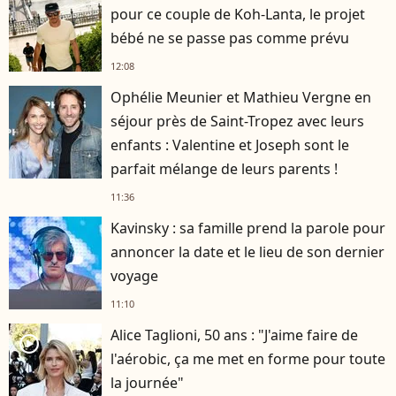
pour ce couple de Koh-Lanta, le projet
bébé ne se passe pas comme prévu
12:08
Ophélie Meunier et Mathieu Vergne en
séjour près de Saint-Tropez avec leurs
enfants : Valentine et Joseph sont le
parfait mélange de leurs parents !
11:36
Kavinsky : sa famille prend la parole pour
annoncer la date et le lieu de son dernier
voyage
11:10
Alice Taglioni, 50 ans : "J'aime faire de
player2
l'aérobic, ça me met en forme pour toute
la journée"