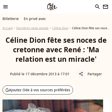
menu
search
newsletter
Billetterie
En privé avec
Accueil
Dernières news people
Céline Dion
Céline Dion fête ses noces de cretonne avec René : 'Ma relation est un miracle'
Céline Dion fête ses noces de
cretonne avec René : 'Ma
relation est un miracle'
Publié le 17 décembre 2013 à 17:01
Partager
share
Ajoutez Ode à vos sources préférées