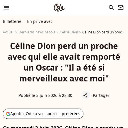
menu
search
newsletter
Billetterie
En privé avec
Accueil
Dernières news people
Céline Dion
Céline Dion perd un proche avec qui elle avait remporté un Oscar : "Il a été si merveilleux avec moi"
Céline Dion perd un proche
avec qui elle avait remporté
un Oscar : "Il a été si
merveilleux avec moi"
Publié le 3 juin 2026 à 22:30
Partager
share
Ajoutez Ode à vos sources préférées