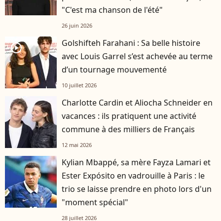
"C'est ma chanson de l'été"
26 juin 2026
Golshifteh Farahani : Sa belle histoire
player2
avec Louis Garrel s’est achevée au terme
d’un tournage mouvementé
10 juillet 2026
Charlotte Cardin et Aliocha Schneider en
vacances : ils pratiquent une activité
commune à des milliers de Français
12 mai 2026
Kylian Mbappé, sa mère Fayza Lamari et
Ester Expósito en vadrouille à Paris : le
trio se laisse prendre en photo lors d'un
"moment spécial"
28 juillet 2026