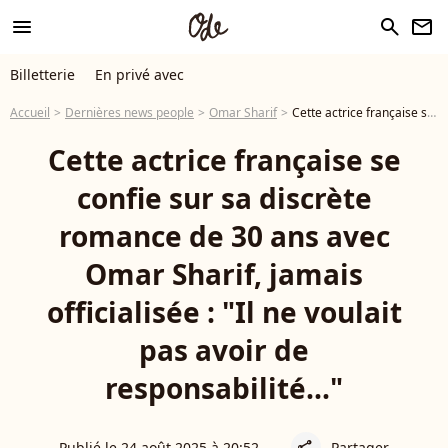
menu
search
newsletter
Billetterie
En privé avec
Accueil
Dernières news people
Omar Sharif
Cette actrice française se confie sur sa discrète romance de 30 ans avec Omar Sharif, jamais officialisée : "Il ne voulait pas avoir de responsabilité..."
Cette actrice française se
confie sur sa discrète
romance de 30 ans avec
Omar Sharif, jamais
officialisée : "Il ne voulait
pas avoir de
responsabilité..."
Publié le 24 août 2025 à 20:52
Partager
share