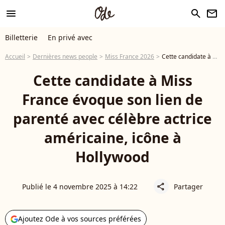
menu
search
newsletter
Billetterie
En privé avec
Accueil
Dernières news people
Miss France 2026
Cette candidate à Miss France évoque son lien de parenté avec célèbre actrice américaine, icône à Hollywood
Cette candidate à Miss
France évoque son lien de
parenté avec célèbre actrice
américaine, icône à
Hollywood
Publié le 4 novembre 2025 à 14:22
Partager
share
Ajoutez Ode à vos sources préférées