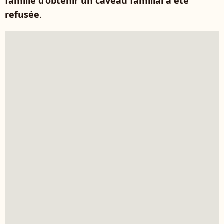
famille d’obtenir un caveau familial a été
refusée
.