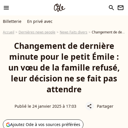
menu
search
newsletter
Billetterie
En privé avec
Accueil
Dernières news people
News Faits divers
Changement de dernière minute pour le petit Émile : un vœu de la famille refusé, leur décision ne se fait pas attendre
Changement de dernière
minute pour le petit Émile :
un vœu de la famille refusé,
leur décision ne se fait pas
attendre
Publié le 24 janvier 2025 à 17:03
Partager
share
Ajoutez Ode à vos sources préférées