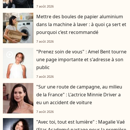
7 août 2026
Mettre des boules de papier aluminium
dans la machine à laver : à quoi ça sert et
pourquoi c’est recommandé
7 août 2026
"Prenez soin de vous" : Amel Bent tourne
player2
une page importante et s'adresse à son
public
7 août 2026
"Sur une route de campagne, au milieu
de la France" : L'actrice Minnie Driver a
eu un accident de voiture
7 août 2026
"Avec toi, tout est lumière" : Magalie Vaé
(Star Academy) partage pour la première