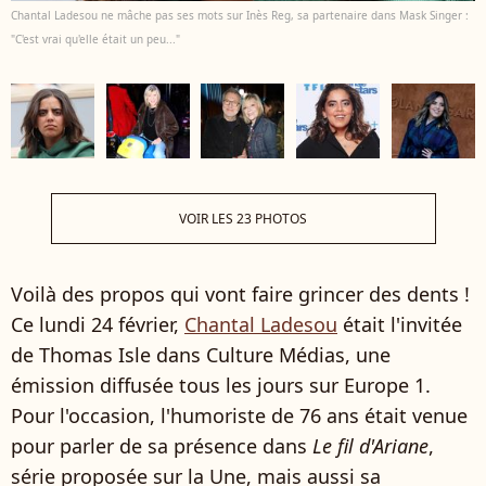
Chantal Ladesou ne mâche pas ses mots sur Inès Reg, sa partenaire dans Mask Singer :
"C'est vrai qu'elle était un peu..."
VOIR LES 23 PHOTOS
Voilà des propos qui vont faire grincer des dents !
Ce lundi 24 février,
Chantal Ladesou
était l'invitée
de Thomas Isle dans Culture Médias, une
émission diffusée tous les jours sur Europe 1.
Pour l'occasion, l'humoriste de 76 ans était venue
pour parler de sa présence dans
Le fil d'Ariane
,
série proposée sur la Une, mais aussi sa