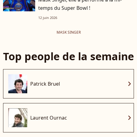
temps du Super Bowl !
12 juin 2026
MASK SINGER
Top people de la semaine
chevron_right
Patrick Bruel
chevron_right
Laurent Ournac