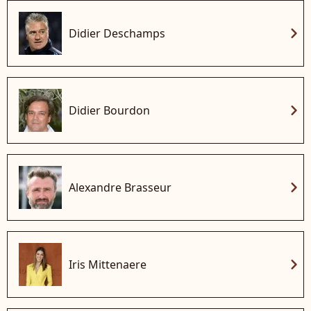
chevron_right
Didier Deschamps
chevron_right
Didier Bourdon
chevron_right
Alexandre Brasseur
chevron_right
Iris Mittenaere