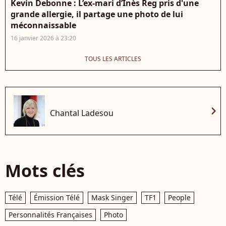
Kevin Debonne : L’ex-mari d’Inès Reg pris d'une
grande allergie, il partage une photo de lui
méconnaissable
16 janvier 2026 à 23:20
TOUS LES ARTICLES
chevron_right
Chantal Ladesou
Mots clés
Télé
Émission Télé
Mask Singer
TF1
People
Personnalités Françaises
Photo