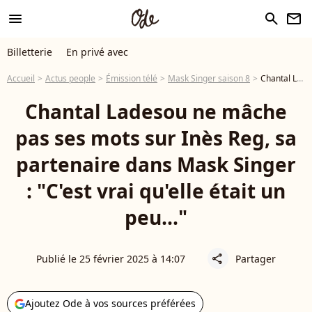
menu
search
newsletter
Billetterie
En privé avec
Accueil
Actus people
Émission télé
Mask Singer saison 8
Chantal Ladesou ne mâche pas ses mots sur Inès Reg, sa partenaire dans Mask Singer : "C'est vrai qu'elle était un peu..."
Chantal Ladesou ne mâche
pas ses mots sur Inès Reg, sa
partenaire dans Mask Singer
: "C'est vrai qu'elle était un
peu..."
Publié le 25 février 2025 à 14:07
Partager
share
Ajoutez Ode à vos sources préférées