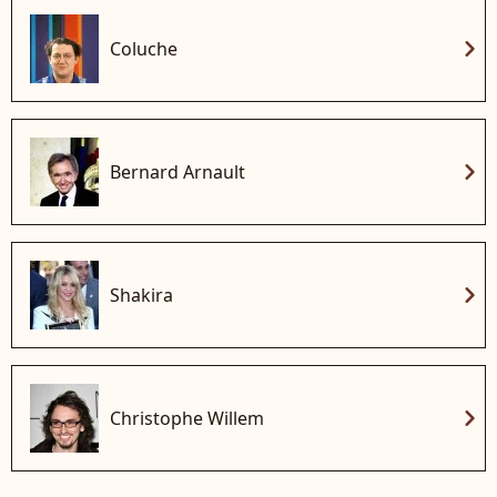
chevron_right
Coluche
chevron_right
Bernard Arnault
chevron_right
Shakira
chevron_right
Christophe Willem