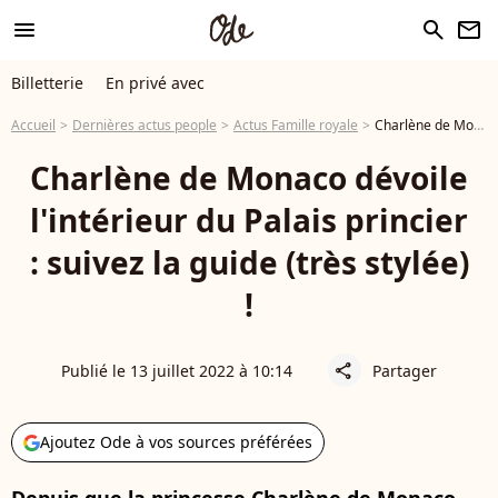
menu
search
newsletter
Billetterie
En privé avec
Accueil
Dernières actus people
Actus Famille royale
Charlène de Monaco dévoile l'intérieur du Palais princier : suivez la guide (très stylée) !
Charlène de Monaco dévoile
l'intérieur du Palais princier
: suivez la guide (très stylée)
!
Publié le 13 juillet 2022 à 10:14
Partager
share
Ajoutez Ode à vos sources préférées