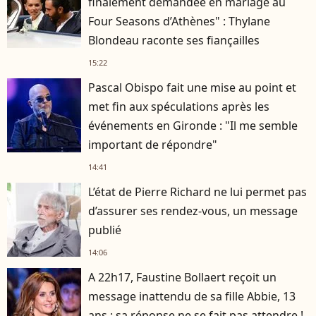
finalement demandée en mariage au
Four Seasons d’Athènes" : Thylane
Blondeau raconte ses fiançailles
15:22
Pascal Obispo fait une mise au point et
met fin aux spéculations après les
événements en Gironde : "Il me semble
important de répondre"
14:41
L’état de Pierre Richard ne lui permet pas
d’assurer ses rendez-vous, un message
publié
14:06
A 22h17, Faustine Bollaert reçoit un
message inattendu de sa fille Abbie, 13
ans : sa réponse ne se fait pas attendre !