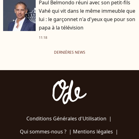
Paul Belmondo réuni avec son petit-fils
Vahé qui vit dans le même immeuble que
lui : le garçonnet n'a d'yeux que pour son
papa à la télévision
11:18
DERNIÈRES NEWS
Conditions Générales d'Utilisation
|
Qui sommes-nous ?
|
Mentions légales
|