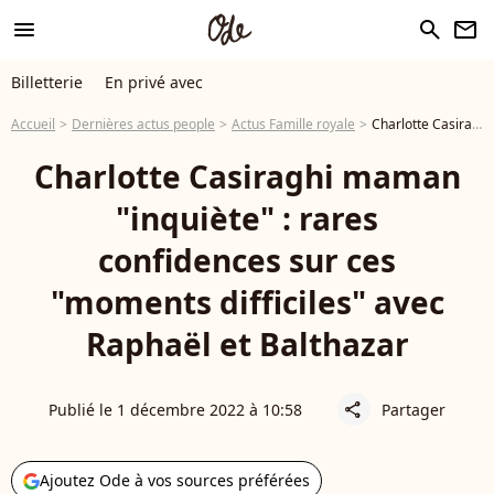
menu
search
newsletter
Billetterie
En privé avec
Accueil
Dernières actus people
Actus Famille royale
Charlotte Casiraghi maman "inquiète" : rares confidences sur ces "moments difficiles" avec Raphaël et Balthazar
Charlotte Casiraghi maman
"inquiète" : rares
confidences sur ces
"moments difficiles" avec
Raphaël et Balthazar
Publié le 1 décembre 2022 à 10:58
Partager
share
Ajoutez Ode à vos sources préférées