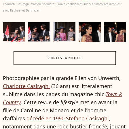
Charlotte Casiraghi maman "inquiète" : rares confidences sur ces "moments difficiles"
avec Raphaël et Balthazar
VOIR LES 14 PHOTOS
Photographiée par la grande Ellen von Unwerth,
Charlotte Casiraghi
(36 ans) est littéralement
sublime dans les pages du magazine chic
Town &
Country
. Cette revue de
lifestyle
met en avant la
fille de Caroline de Monaco et de l'homme
d'affaires
décédé en 1990 Stefano Casiraghi
,
notamment dans une robe bustier froncée, jouant