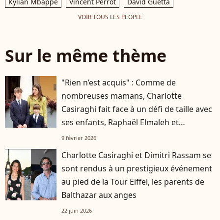
Kylian Mbappé
Vincent Perrot
David Guetta
VOIR TOUS LES PEOPLE
Sur le même thème
"Rien n’est acquis" : Comme de
nombreuses mamans, Charlotte
Casiraghi fait face à un défi de taille avec
ses enfants, Raphaël Elmaleh et
Balthazar Rassam
9 février 2026
Charlotte Casiraghi et Dimitri Rassam se
sont rendus à un prestigieux événement
au pied de la Tour Eiffel, les parents de
Balthazar aux anges
22 juin 2026