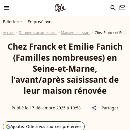
menu
search
newsletter
Billetterie
En privé avec
Accueil
Dernières actus people
Maisons des stars
Chez Franck et Emilie Fanich (Familles nombreuses) en Seine-et-Marne, l'avant/après saisissant de leur maison rénovée
Chez Franck et Emilie Fanich
(Familles nombreuses) en
Seine-et-Marne,
l'avant/après saisissant de
leur maison rénovée
Publié le 17 décembre 2025 à 19:58
Partager
share
Ajoutez Ode à vos sources préférées