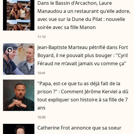
Dans le Bassin d'Arcachon, Laure
Manaudou a un restaurant qu'elle adore,
avec vue sur la Dune du Pilat : nouvelle
soirée avec sa fille Manon
11:10
Jean-Baptiste Marteau pétrifié dans Fort
player2
Boyard, il ne pouvait plus bouger : "Cyril
Féraud ne m’avait jamais vu comme ça"
10:41
"Papa, est-ce que tu as déjà fait de la
prison ?" : Comment Jérôme Kerviel a dû
tout expliquer son histoire à sa fille de 7
ans
10:00
Catherine Frot annonce que sa soeur