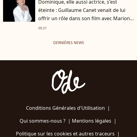
Dominique, elle aussi actrice, s'est
éteinte : Guillaume Canet venait de lui
offrir un rôle dans son film avec Marion
Cotillard
09:27
DERNIÈRES NEWS
Conditions Générales d'Utilisation
|
Qui sommes-nous ?
|
Mentions légales
|
Politique sur les cookies et autres traceurs
|