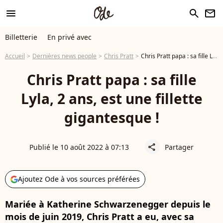
menu
search
newsletter
Billetterie
En privé avec
Accueil
Dernières news people
Chris Pratt
Chris Pratt papa : sa fille Lyla, 2 ans, est une fillette gigantesque !
Chris Pratt papa : sa fille
Lyla, 2 ans, est une fillette
gigantesque !
Publié le 10 août 2022 à 07:13
Partager
share
Ajoutez Ode à vos sources préférées
Mariée à Katherine Schwarzenegger depuis le
mois de juin 2019, Chris Pratt a eu, avec sa