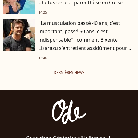
photos de leur parenthèse en Corse
14:25
"La musculation passé 40 ans, c'est
important, passé 50 ans, c'est
indispensable" : comment Bixente
Lizarazu s'entretient assidûment pour
rester musclé à 56 ans ?
13:46
DERNIÈRES NEWS