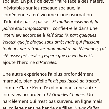
sociaux. En plus de devoir faire face à des haters,
inévitables sur les réseaux sociaux, la
comédienne a été victime d'une usurpation
d'identité par le passé. "
Et malheureusement, la
police était impuissante
", confie-t-elle dans une
interview accordée à
Télé Star. "A part quelques
'relous' que je bloque sans arrêt mais qui finissent
toujours par retrouver mon numéro de téléphone, j'ai
été assez préservée. J'espère que ça va durer !",
ajoute l'héroïne d'
Harcelés.
Une autre expérience l'a plus profondément
marquée, bien qu'elle "
n'ait pas laissé de traces
",
comme Claire Keim l'explique dans une autre
interview accordée à
TV Grandes Chaînes
. Un
harcèlement qui n'est pas survenu en ligne mais
au collège par une bande de filles. "
L'une d'elles