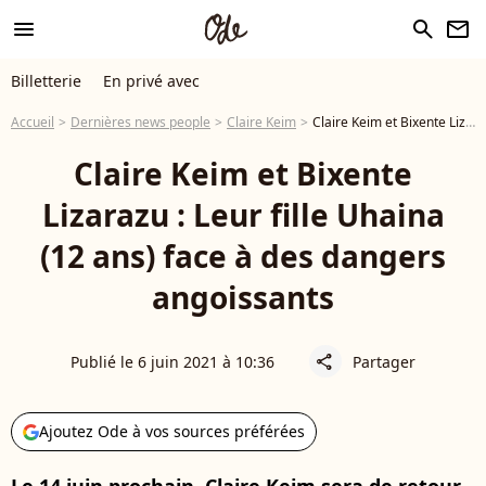
menu
search
newsletter
Billetterie
En privé avec
Accueil
Dernières news people
Claire Keim
Claire Keim et Bixente Lizarazu : Leur fille Uhaina (12 ans) face à des dangers angoissants
Claire Keim et Bixente
Lizarazu : Leur fille Uhaina
(12 ans) face à des dangers
angoissants
Publié le 6 juin 2021 à 10:36
Partager
share
Ajoutez Ode à vos sources préférées