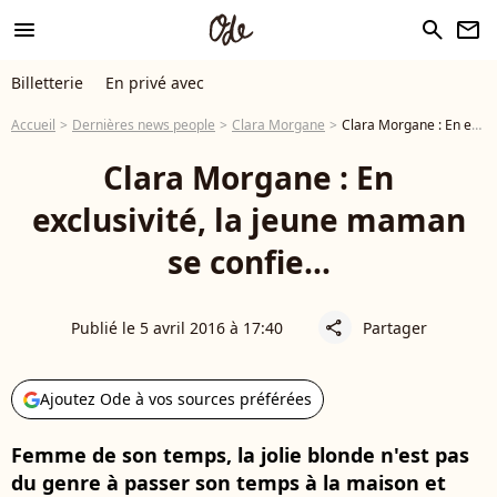
menu
search
newsletter
Billetterie
En privé avec
Accueil
Dernières news people
Clara Morgane
Clara Morgane : En exclusivité, la jeune maman se confie...
Clara Morgane : En
exclusivité, la jeune maman
se confie...
Publié le 5 avril 2016 à 17:40
Partager
share
Ajoutez Ode à vos sources préférées
Femme de son temps, la jolie blonde n'est pas
du genre à passer son temps à la maison et