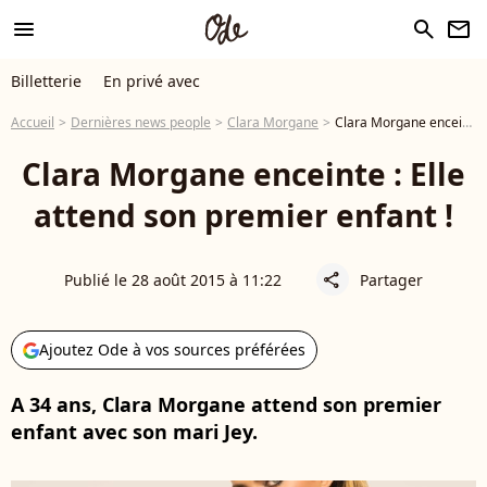
menu
search
newsletter
Billetterie
En privé avec
Accueil
Dernières news people
Clara Morgane
Clara Morgane enceinte : Elle attend son premier enfant !
Clara Morgane enceinte : Elle
attend son premier enfant !
Publié le 28 août 2015 à 11:22
Partager
share
Ajoutez Ode à vos sources préférées
A 34 ans, Clara Morgane attend son premier
enfant avec son mari Jey.