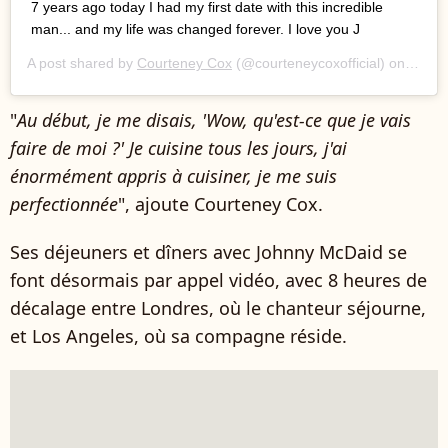
7 years ago today I had my first date with this incredible
man... and my life was changed forever. I love you J
A post shared by
Courteney Cox
(@courteneycoxofficial) on
Sep 2
"
Au début, je me disais, 'Wow, qu'est-ce que je vais
faire de moi ?' Je cuisine tous les jours, j'ai
énormément appris à cuisiner, je me suis
perfectionnée
", ajoute Courteney Cox.
Ses déjeuners et dîners avec Johnny McDaid se
font désormais par appel vidéo, avec 8 heures de
décalage entre Londres, où le chanteur séjourne,
et Los Angeles, où sa compagne réside.