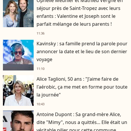
Ophélie Meunier et Mathieu Vergne en
séjour près de Saint-Tropez avec leurs
enfants : Valentine et Joseph sont le
parfait mélange de leurs parents !
11:36
Kavinsky : sa famille prend la parole pour
annoncer la date et le lieu de son dernier
voyage
11:10
Alice Taglioni, 50 ans : "J'aime faire de
player2
l'aérobic, ça me met en forme pour toute
la journée"
10:43
Antoine Dupont : Sa grand-mère Alice,
dite "Mimy", nous a quittés... Elle était un
véritable pilier pour cette commune