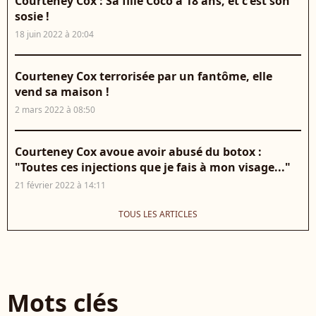
Courteney Cox : Sa fille Coco a 18 ans, et c'est son
sosie !
18 juin 2022 à 20:04
Courteney Cox terrorisée par un fantôme, elle
vend sa maison !
2 mars 2022 à 08:50
Courteney Cox avoue avoir abusé du botox :
"Toutes ces injections que je fais à mon visage..."
21 février 2022 à 14:11
TOUS LES ARTICLES
Mots clés