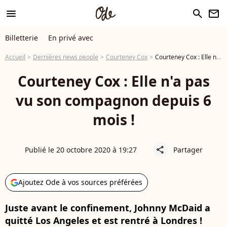
menu
search
newsletter
Billetterie
En privé avec
Accueil
Dernières news people
Courteney Cox
Courteney Cox : Elle n'a pas vu son compagnon depuis 6 mois !
Courteney Cox : Elle n'a pas
vu son compagnon depuis 6
mois !
Publié le 20 octobre 2020 à 19:27
Partager
share
Ajoutez Ode à vos sources préférées
Juste avant le confinement, Johnny McDaid a
quitté Los Angeles et est rentré à Londres !