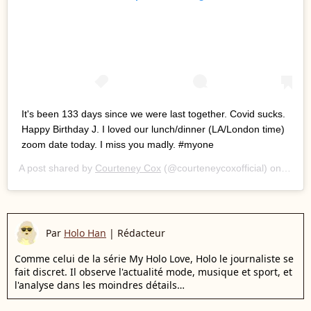
It's been 133 days since we were last together. Covid sucks.
Happy Birthday J. I loved our lunch/dinner (LA/London time)
zoom date today. I miss you madly. #myone
A post shared by
Courteney Cox
(@courteneycoxofficial) on
Jul 2
Par
Holo Han
|
Rédacteur
Comme celui de la série My Holo Love, Holo le journaliste se
fait discret. Il observe l'actualité mode, musique et sport, et
l'analyse dans les moindres détails…