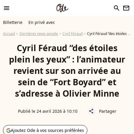
menu
search
newsletter
Billetterie
En privé avec
Accueil
Dernières news people
Cyril Féraud
Cyril Féraud “des étoiles plein les yeux” : l’animateur revient sur son arrivée au sein de “Fort Boyard” et s’adresse à Olivier Minne
Cyril Féraud “des étoiles
plein les yeux” : l’animateur
revient sur son arrivée au
sein de “Fort Boyard” et
s’adresse à Olivier Minne
Publié le 24 avril 2026 à 10:10
Partager
share
Ajoutez Ode à vos sources préférées