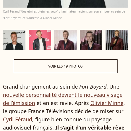
Cyril Féraud “des étoiles plein les yeux” : l’animateur revient sur son arrivée au sein de
“Fort Boyard” et s’adresse à Olivier Minne
VOIR LES 19 PHOTOS
Grand changement au sein de
Fort Boyard
. Une
nouvelle personnalité devient le nouveau visage
de l’émission
et en est ravie. Après
Olivier Minne
,
le groupe France Télévisions décide de miser sur
Cyril Féraud
, figure bien connue du paysage
audiovisuel français.
Il s’agit d’un véritable rêve