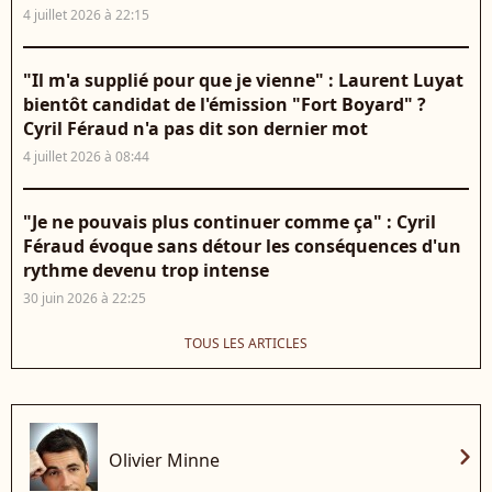
4 juillet 2026 à 22:15
"Il m'a supplié pour que je vienne" : Laurent Luyat
bientôt candidat de l'émission "Fort Boyard" ?
Cyril Féraud n'a pas dit son dernier mot
4 juillet 2026 à 08:44
"Je ne pouvais plus continuer comme ça" : Cyril
Féraud évoque sans détour les conséquences d'un
rythme devenu trop intense
30 juin 2026 à 22:25
TOUS LES ARTICLES
chevron_right
Olivier Minne