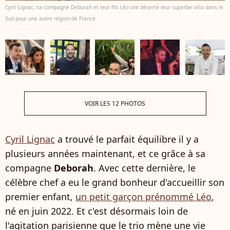
Cyril Lignac, sa compagne Deborah et leur fils Léo ont déserté leur superbe villa dans le
Sud pour une autre région de France
VOIR LES 12 PHOTOS
Cyril Lignac
a trouvé le parfait équilibre il y a
plusieurs années maintenant, et ce grâce à sa
compagne
Deborah
. Avec cette dernière, le
célèbre chef a eu le grand bonheur d'accueillir son
premier enfant,
un petit garçon prénommé Léo
,
né en juin 2022. Et c'est désormais loin de
l'agitation parisienne que le trio mène une vie