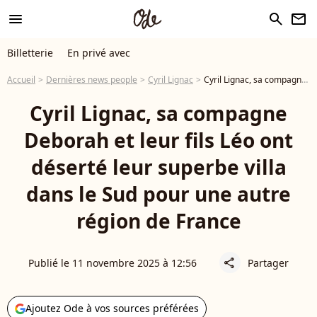
menu
search
newsletter
Billetterie
En privé avec
Accueil
Dernières news people
Cyril Lignac
Cyril Lignac, sa compagne Deborah et leur fils Léo ont déserté leur superbe villa dans le Sud pour une autre région de France
Cyril Lignac, sa compagne
Deborah et leur fils Léo ont
déserté leur superbe villa
dans le Sud pour une autre
région de France
Publié le 11 novembre 2025 à 12:56
Partager
share
Ajoutez Ode à vos sources préférées