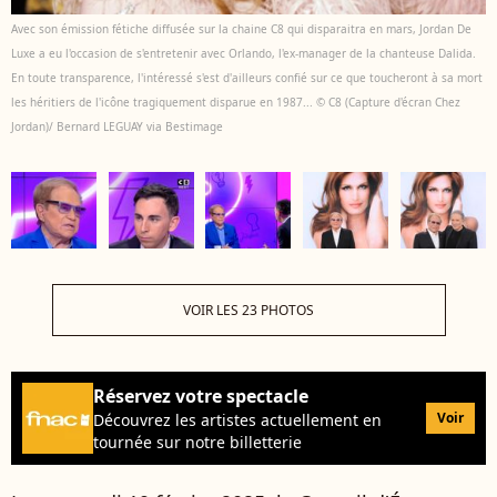
Avec son émission fétiche diffusée sur la chaine C8 qui disparaitra en mars, Jordan De
Luxe a eu l'occasion de s'entretenir avec Orlando, l'ex-manager de la chanteuse Dalida.
En toute transparence, l'intéressé s'est d'ailleurs confié sur ce que toucheront à sa mort
les héritiers de l'icône tragiquement disparue en 1987... © C8 (Capture d'écran Chez
Jordan)/ Bernard LEGUAY via Bestimage
VOIR LES 23 PHOTOS
Réservez votre spectacle
Voir
Découvrez les artistes actuellement en
tournée sur notre billetterie