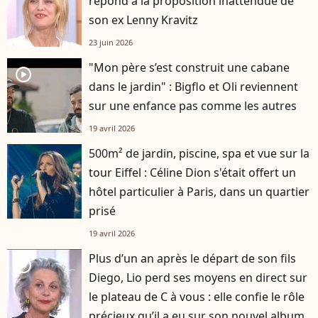
répond à la proposition inattendue de
son ex Lenny Kravitz
23 juin 2026
"Mon père s’est construit une cabane
player2
dans le jardin" : Bigflo et Oli reviennent
sur une enfance pas comme les autres
19 avril 2026
500m² de jardin, piscine, spa et vue sur la
tour Eiffel : Céline Dion s'était offert un
hôtel particulier à Paris, dans un quartier
prisé
19 avril 2026
Plus d’un an après le départ de son fils
player2
Diego, Lio perd ses moyens en direct sur
le plateau de C à vous : elle confie le rôle
précieux qu’il a eu sur son nouvel album