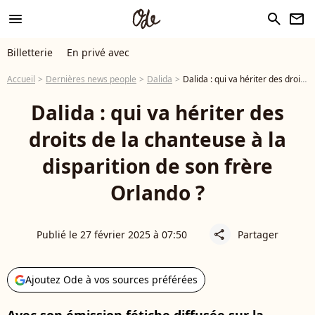
menu
search
newsletter
Billetterie
En privé avec
Accueil
Dernières news people
Dalida
Dalida : qui va hériter des droits de la chanteuse à la disparition de son frère Orlando ?
Dalida : qui va hériter des
droits de la chanteuse à la
disparition de son frère
Orlando ?
Publié le 27 février 2025 à 07:50
Partager
share
Ajoutez Ode à vos sources préférées