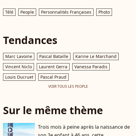
Télé
People
Personnalités Françaises
Photo
Tendances
Marc Lavoine
Pascal Bataille
Karine Le Marchand
Vincent Niclo
Laurent Gerra
Vanessa Paradis
Louis Ducruet
Pascal Praud
VOIR TOUS LES PEOPLE
Sur le même thème
Trois mois à peine après la naissance de
player2
son 3e enfant à 46 ans, cette