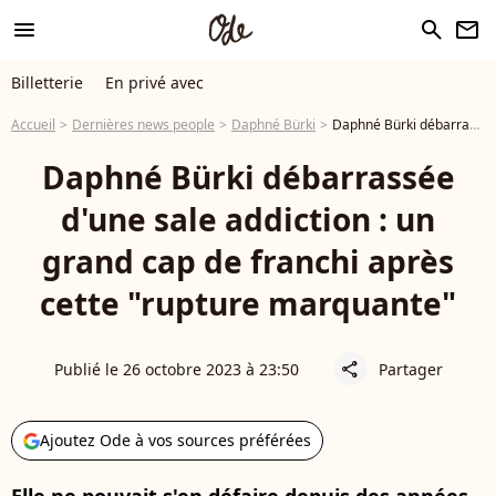
menu
search
newsletter
Billetterie
En privé avec
Accueil
Dernières news people
Daphné Bürki
Daphné Bürki débarrassée d'une sale addiction : un grand cap de franchi après cette "rupture marquante"
Daphné Bürki débarrassée
d'une sale addiction : un
grand cap de franchi après
cette "rupture marquante"
Publié le 26 octobre 2023 à 23:50
Partager
share
Ajoutez Ode à vos sources préférées