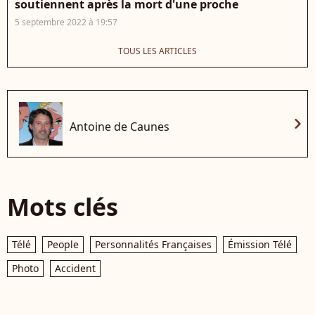
soutiennent après la mort d'une proche
5 septembre 2022 à 19:57
TOUS LES ARTICLES
chevron_right
Antoine de Caunes
Mots clés
Télé
People
Personnalités Françaises
Émission Télé
Photo
Accident