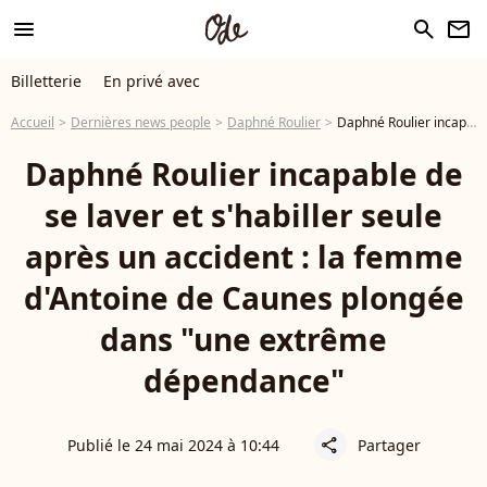
menu
search
newsletter
Billetterie
En privé avec
Accueil
Dernières news people
Daphné Roulier
Daphné Roulier incapable de se laver et s'habiller seule après un accident : la femme d'Antoine de Caunes plongée dans "une extrême dépendance"
Daphné Roulier incapable de
se laver et s'habiller seule
après un accident : la femme
d'Antoine de Caunes plongée
dans "une extrême
dépendance"
Publié le 24 mai 2024 à 10:44
Partager
share