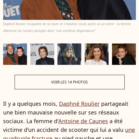
Daphné Roulier incapable de se laver et s'habiller seule après un accident : la femme
d'Antoine de Caunes plongée dans "une extrême dépendance"
VOIR LES 14 PHOTOS
Il y a quelques mois,
Daphné Roulier
partageait
une bien mauvaise nouvelle sur ses réseaux
sociaux. La femme d'
Antoine de Caunes
a été
victime d'un accident de scooter qui lui a valu
une
quadruple fracture
au pied gauche et une