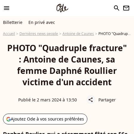
menu
search
newsletter
Billetterie
En privé avec
Accueil
Dernières news people
Antoine de Caunes
PHOTO "Quadruple fracture" : Antoine de Caunes, sa femme Daphné Roullier victime d'un accident
PHOTO "Quadruple fracture"
: Antoine de Caunes, sa
femme Daphné Roullier
victime d'un accident
Publié le 2 mars 2024 à 13:50
Partager
share
Ajoutez Ode à vos sources préférées