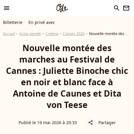
menu
search
newsletter
Billetterie
En privé avec
Accueil
Actus people
Cinéma
Cannes 2026
Nouvelle montée des marches au Festival de Cannes : Juliette Binoche chic en noir et blanc face à Antoine de Caunes et Dita von Teese
Nouvelle montée des
marches au Festival de
Cannes : Juliette Binoche chic
en noir et blanc face à
Antoine de Caunes et Dita
von Teese
Publié le 19 mai 2026 à 20:33
Partager
share