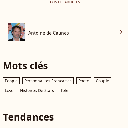
TOUS LES ARTICLES
chevron_right
Antoine de Caunes
Mots clés
People
Personnalités Françaises
Photo
Couple
Love
Histoires De Stars
Télé
Tendances