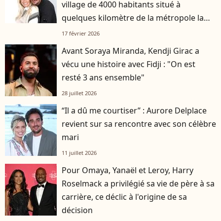
village de 4000 habitants situé à
quelques kilomètre de la métropole la
plus attractive de France
17 février 2026
Avant Soraya Miranda, Kendji Girac a
vécu une histoire avec Fidji : "On est
resté 3 ans ensemble"
28 juillet 2026
“Il a dû me courtiser” : Aurore Delplace
revient sur sa rencontre avec son célèbre
mari
11 juillet 2026
Pour Omaya, Yanaël et Leroy, Harry
Roselmack a privilégié sa vie de père à sa
carrière, ce déclic à l'origine de sa
décision