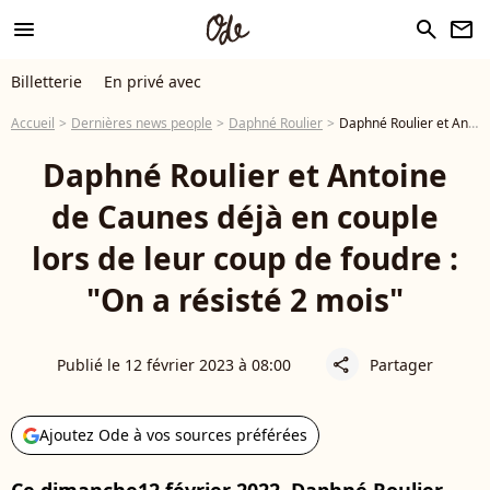
menu
search
newsletter
Billetterie
En privé avec
Accueil
Dernières news people
Daphné Roulier
Daphné Roulier et Antoine de Caunes déjà en couple lors de leur coup de foudre : "On a résisté 2 mois"
Daphné Roulier et Antoine
de Caunes déjà en couple
lors de leur coup de foudre :
"On a résisté 2 mois"
Publié le 12 février 2023 à 08:00
Partager
share
Ajoutez Ode à vos sources préférées