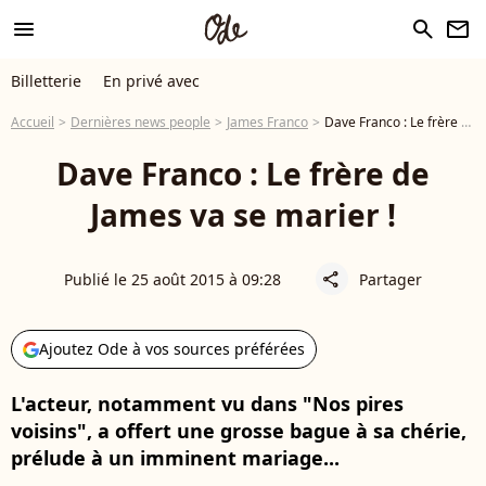
menu
search
newsletter
Billetterie
En privé avec
Accueil
Dernières news people
James Franco
Dave Franco : Le frère de James va se marier !
Dave Franco : Le frère de
James va se marier !
Publié le 25 août 2015 à 09:28
Partager
share
Ajoutez Ode à vos sources préférées
L'acteur, notamment vu dans "Nos pires
voisins", a offert une grosse bague à sa chérie,
prélude à un imminent mariage...