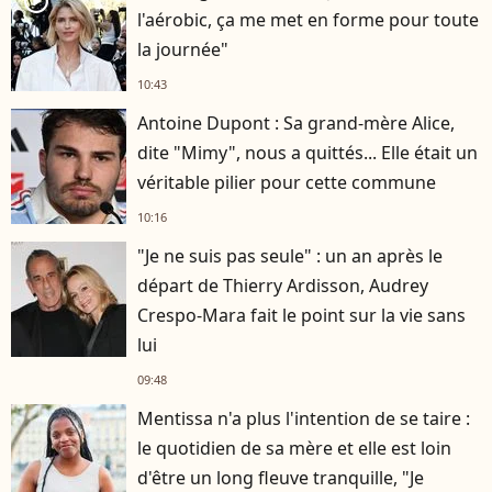
player2
l'aérobic, ça me met en forme pour toute
la journée"
10:43
Antoine Dupont : Sa grand-mère Alice,
dite "Mimy", nous a quittés... Elle était un
véritable pilier pour cette commune
10:16
"Je ne suis pas seule" : un an après le
départ de Thierry Ardisson, Audrey
Crespo-Mara fait le point sur la vie sans
lui
09:48
Mentissa n'a plus l'intention de se taire :
le quotidien de sa mère et elle est loin
d'être un long fleuve tranquille, "Je