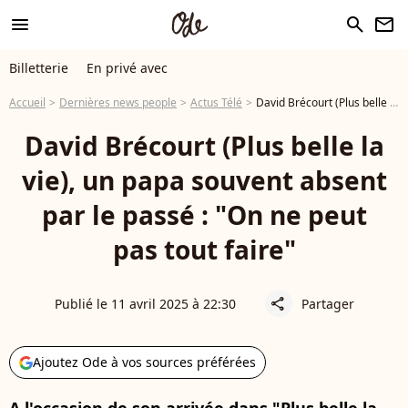
menu
search
newsletter
Billetterie
En privé avec
Accueil
Dernières news people
Actus Télé
David Brécourt (Plus belle la vie), un papa souvent absent par le passé : "On ne peut pas tout faire"
David Brécourt (Plus belle la
vie), un papa souvent absent
par le passé : "On ne peut
pas tout faire"
Publié le 11 avril 2025 à 22:30
Partager
share
Ajoutez Ode à vos sources préférées