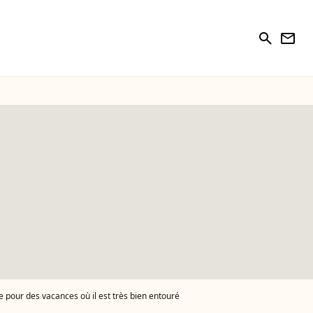
search
newsletter
le pour des vacances où il est très bien entouré