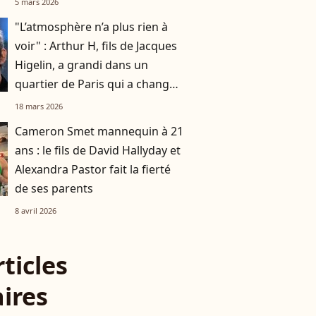
5 mars 2026
"L’atmosphère n’a plus rien à
voir" : Arthur H, fils de Jacques
Higelin, a grandi dans un
quartier de Paris qui a changé
du tout au tout
18 mars 2026
Cameron Smet mannequin à 21
ans : le fils de David Hallyday et
Alexandra Pastor fait la fierté
de ses parents
8 avril 2026
rticles
aires