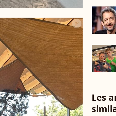
Les a
simil