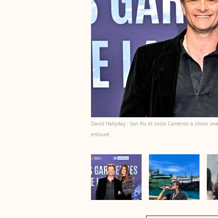
David Hallyday : Son fils et sosie Cameron a choisi une
entouré