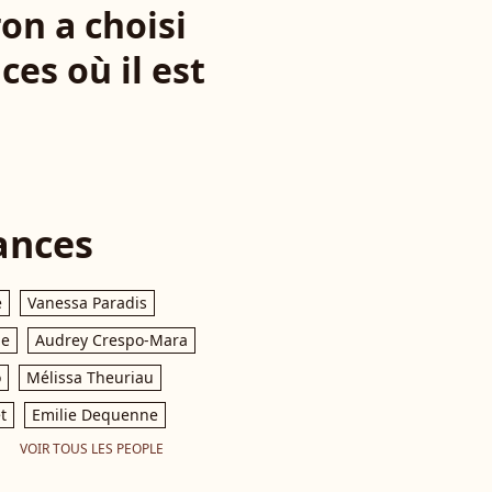
on a choisi
ces où il est
ances
e
Vanessa Paradis
le
Audrey Crespo-Mara
o
Mélissa Theuriau
t
Emilie Dequenne
VOIR TOUS LES PEOPLE