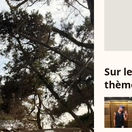
Sur 
thèm