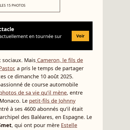
 LES 15 PHOTOS
ctacle
 actuellement en tournée sur
Voir
ux sociaux. Mais
Cameron, le fils de
Pastor
, a pris le temps de partager
ces ce dimanche 10 août 2025.
 passionné de course automobile
photos de sa vie qu'il mène
, entre
t Monaco. Le
petit-fils de Johnny
ré à ses 4600 abonnés qu'il était
'archipel des Baléares, en Espagne. Le
 Smet
, qui ont pour mère
Estelle