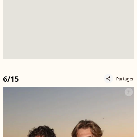
6/15
Partager
share