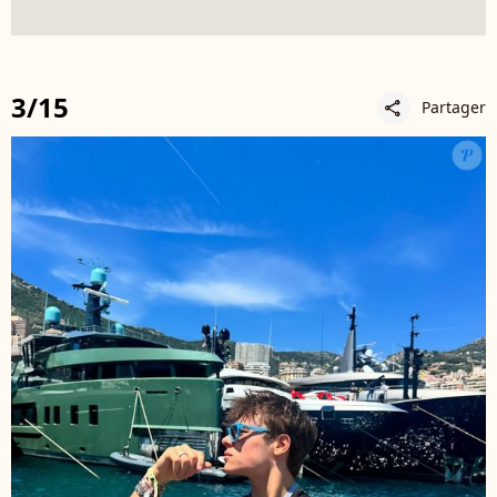
3/15
Partager
share