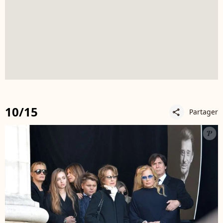
10/15
Partager
share