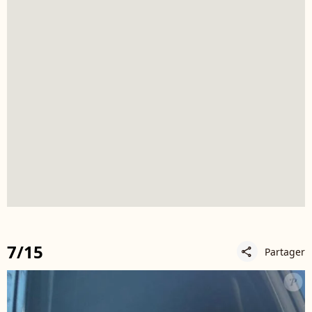
7/15
Partager
share