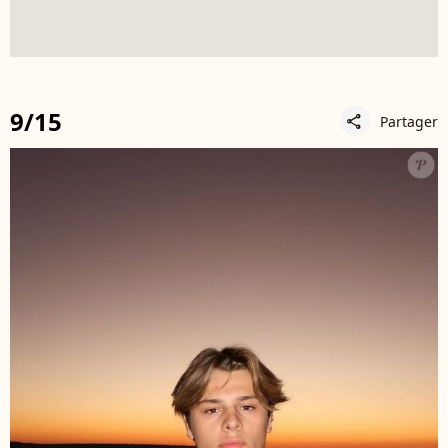
9/15
Partager
share