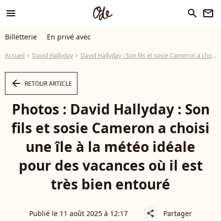
menu
search
newsletter
Billetterie
En privé avec
Accueil
David Hallyday
David Hallyday : Son fils et sosie Cameron a choisi une île à la météo idéale pour des vacances où il est très bien entouré
arrow_left
RETOUR ARTICLE
Photos : David Hallyday : Son
fils et sosie Cameron a choisi
une île à la météo idéale
pour des vacances où il est
très bien entouré
Publié le 11 août 2025 à 12:17
Partager
share