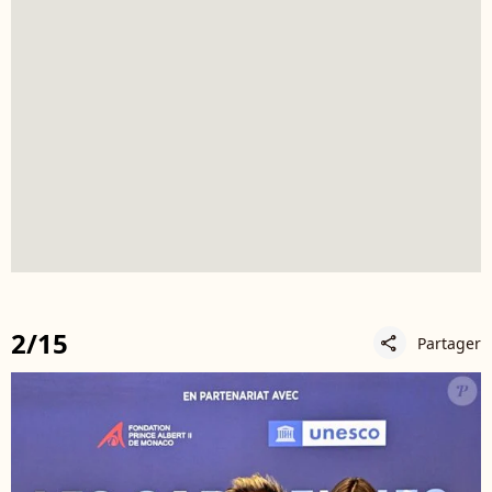
2/15
Partager
share