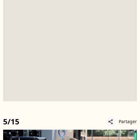
5/15
Partager
share