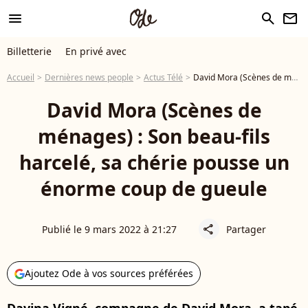
menu
search
newsletter
Billetterie
En privé avec
Accueil
Dernières news people
Actus Télé
David Mora (Scènes de ménages) : Son beau-fils harcelé, sa chérie pousse un énorme coup de gueule
David Mora (Scènes de
ménages) : Son beau-fils
harcelé, sa chérie pousse un
énorme coup de gueule
Publié le 9 mars 2022 à 21:27
Partager
share
Ajoutez Ode à vos sources préférées