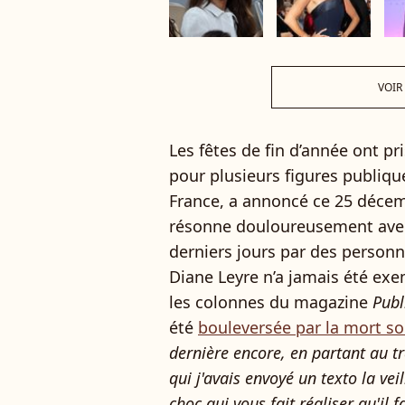
VOIR
Les fêtes de fin d’année ont p
pour plusieurs figures publiq
France, a annoncé ce 25 décem
résonne douloureusement ave
derniers jours par des personn
Diane Leyre n’a jamais été exe
les colonnes du magazine
Publ
été
bouleversée par la mort s
dernière encore, en partant au tra
qui j'avais envoyé un texto la vei
choc qui vous fait réaliser qu'il 