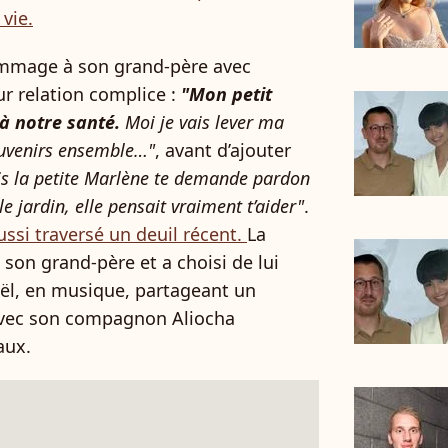
vie.
ommage à son grand-père avec
r relation complice :
"Mon petit
 à notre santé.
Moi je vais lever ma
ouvenirs ensemble…"
, avant d’ajouter
is la petite Marlène te demande pardon
e jardin, elle pensait vraiment t’aider"
.
ussi traversé un deuil récent.
La
son grand-père et a choisi de lui
ël, en musique, partageant un
avec son compagnon Aliocha
aux.