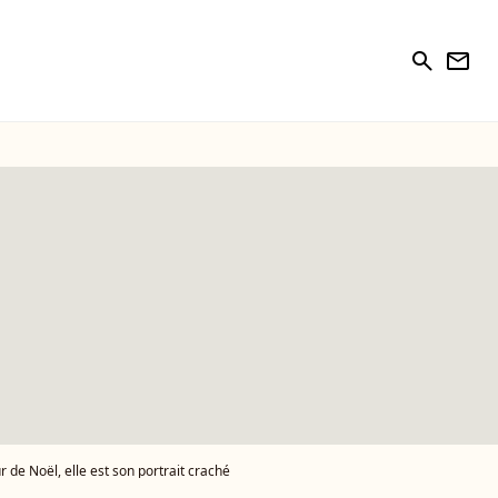
search
newsletter
de Noël, elle est son portrait craché