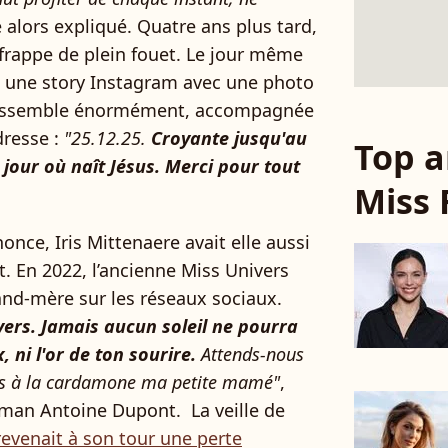
e alors expliqué. Quatre ans plus tard,
a frappe de plein fouet. Le jour même
é une story Instagram avec une photo
 ressemble énormément, accompagnée
dresse :
"25.12.25.
Croyante jusqu'au
Top a
 jour où naît Jésus. Merci pour tout
Miss 
nce, Iris Mittenaere avait elle aussi
 En 2022, l’ancienne Miss Univers
rand-mère sur les réseaux sociaux.
vers. Jamais aucun soleil ne pourra
, ni l'or de ton sourire.
Attends-nous
res à la cardamone ma petite mamé"
,
man Antoine Dupont. La veille de
revenait à son tour une perte