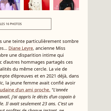
 LES 16 PHOTOS
ris une teinte particulièrement sombre
ues…
Diane Leyre
, ancienne Miss
bre une disparition intime qui
c d’autres hommages partagés ces
alités du même cercle. La vie de
mpte d’épreuves et en 2021 déjà, dans
ic
, la jeune femme avait confié avoir
oudaine d’un ami proche.
"L'année
vail, j'ai appris le décès d'un copain à
lle. Il avait seulement 23 ans. C'est un
faut profiter de chaque instant, ne