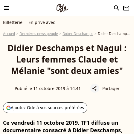
menu
search
newsletter
Billetterie
En privé avec
Accueil
Dernières news people
Didier Deschamps
Didier Deschamps et Nagui : Leurs femmes Claude et Mélanie "sont deux amies"
Didier Deschamps et Nagui :
Leurs femmes Claude et
Mélanie "sont deux amies"
Publié le 11 octobre 2019 à 14:41
Partager
share
Ajoutez Ode à vos sources préférées
Ce vendredi 11 octobre 2019, TF1 diffuse un
documentaire consacré à Didier Deschamps,