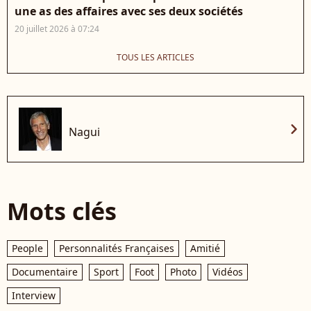
une as des affaires avec ses deux sociétés
20 juillet 2026 à 07:24
TOUS LES ARTICLES
chevron_right
Nagui
Mots clés
People
Personnalités Françaises
Amitié
Documentaire
Sport
Foot
Photo
Vidéos
Interview