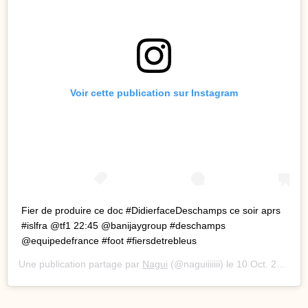
Voir cette publication sur Instagram
Fier de produire ce doc #DidierfaceDeschamps ce soir aprs
#islfra @tf1 22:45 @banijaygroup #deschamps
@equipedefrance #foot #fiersdetrebleus
Une publication partage par
Nagui
(@naguiiiiiii) le
10 Oct. 2019 4 :13 PDT