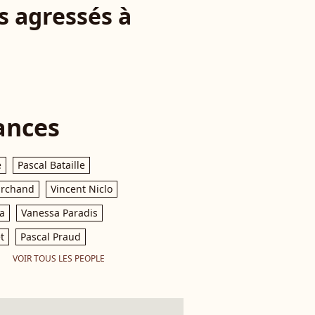
s agressés à
ances
e
Pascal Bataille
archand
Vincent Niclo
a
Vanessa Paradis
t
Pascal Praud
VOIR TOUS LES PEOPLE