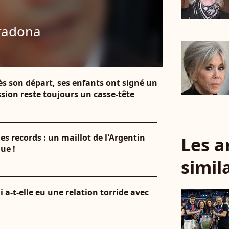
radona
s son départ, ses enfants ont signé un
sion reste toujours un casse-tête
s records : un maillot de l'Argentin
Les a
ue !
simil
a-t-elle eu une relation torride avec