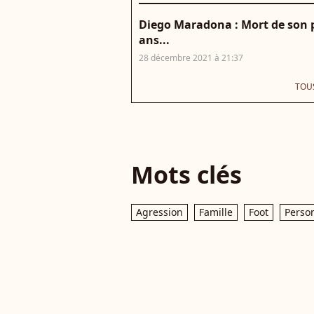
Diego Maradona : Mort de son pe
ans...
28 décembre 2021 à 21:37
TOUS
Mots clés
Agression
Famille
Foot
Person