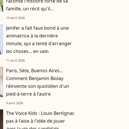
raconte l'histoire forte de sa
famille, un récit qu'il
transmettra à son fils
13 avril 2026
Jenifer a fait faux bond à une
animatrice à la dernière
minute, qui a tenté d'arranger
les choses... en vain
11 avril 2026
Paris, Sète, Buenos Aires...
Comment Benjamin Biolay
réinvente son quotidien d'un
pied-à-terre à l'autre
9 avril 2026
The Voice Kids : Louis Bertignac
pas à l'aise à l'idée de jouer
avec la vie des candidats,