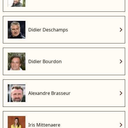
chevron_right
Didier Deschamps
chevron_right
Didier Bourdon
chevron_right
Alexandre Brasseur
chevron_right
Iris Mittenaere