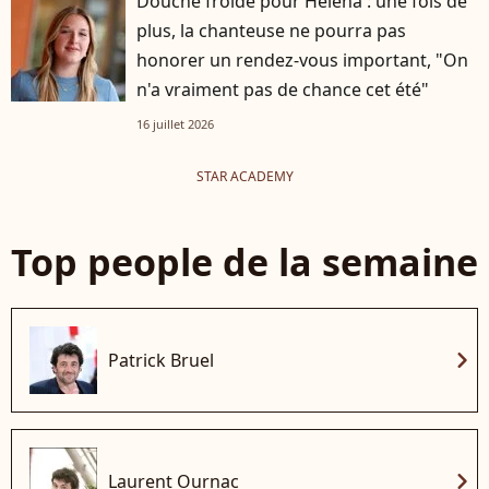
Douche froide pour Helena : une fois de
plus, la chanteuse ne pourra pas
honorer un rendez-vous important, "On
n'a vraiment pas de chance cet été"
16 juillet 2026
STAR ACADEMY
Top people de la semaine
chevron_right
Patrick Bruel
chevron_right
Laurent Ournac