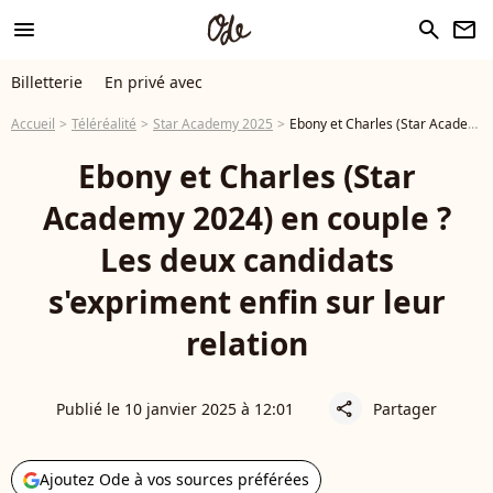
menu
search
newsletter
Billetterie
En privé avec
Accueil
Téléréalité
Star Academy 2025
Ebony et Charles (Star Academy 2024) en couple ? Les deux candidats s'expriment enfin sur leur relation
Ebony et Charles (Star
Academy 2024) en couple ?
Les deux candidats
s'expriment enfin sur leur
relation
Publié le 10 janvier 2025 à 12:01
Partager
share
Ajoutez Ode à vos sources préférées