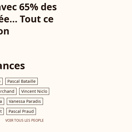
avec 65% des
née… Tout ce
son
ances
e
Pascal Bataille
archand
Vincent Niclo
a
Vanessa Paradis
t
Pascal Praud
VOIR TOUS LES PEOPLE