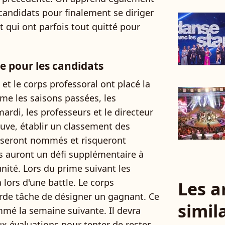
 candidats pour finalement se diriger
t qui ont parfois tout quitté pour
e pour les candidats
t le corps professoral ont placé la
me les saisons passées, les
ardi, les professeurs et le directeur
euve, établir un classement des
s seront nommés et risqueront
urs auront un défi supplémentaire à
unité. Lors du prime suivant les
a lors d'une battle. Le corps
Les a
urde tâche de désigner un gagnant. Ce
simil
mmé la semaine suivante. Il devra
 évaluations pour tenter de rester