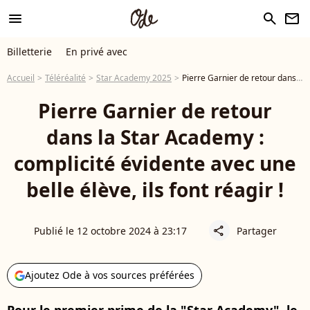
menu
search
newsletter
Billetterie
En privé avec
Accueil
Téléréalité
Star Academy 2025
Pierre Garnier de retour dans la Star Academy : complicité évidente avec une belle élève, ils font réagir !
Pierre Garnier de retour
dans la Star Academy :
complicité évidente avec une
belle élève, ils font réagir !
Publié le 12 octobre 2024 à 23:17
Partager
share
Ajoutez Ode à vos sources préférées