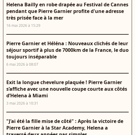
Helena Bailly en robe drapée au Festival de Cannes
pendant que Pierre Garnier profite d'une adresse
très prisée face à la mer
16 mai 2026 à 15:29
Pierre Garnier et Héléna : Nouveaux clichés de leur
séjour sportif à plus de 7000km de la France, le duo
toujours inséparable
6 mai 2026 à 08:07
Exit la longue chevelure plaquée ! Pierre Garnier
s’affiche avec une nouvelle coupe courte aux côtés
d’Helena à Miami
3 mai 2026 à 10:31
"J'ai été la fille mise de côté" : Après la victoire de
Pierre Garnier à la Star Academy, Helena a
traversé deux années pas simples