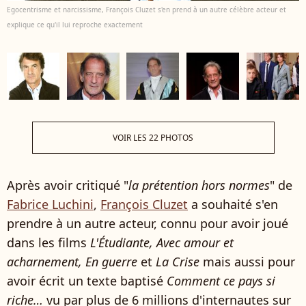
Egocentrisme et narcissisme, François Cluzet s'en prend à un autre célèbre acteur et
explique ce qu'il lui reproche exactement
VOIR LES 22 PHOTOS
Après avoir critiqué "
la prétention hors normes
" de
Fabrice Luchini
,
François Cluzet
a souhaité s'en
prendre à un autre acteur, connu pour avoir joué
dans les films
L'Étudiante, Avec amour et
acharnement, En guerre
et
La Crise
mais aussi pour
avoir écrit un texte baptisé
Comment ce pays si
riche…
vu par plus de 6 millions d'internautes sur