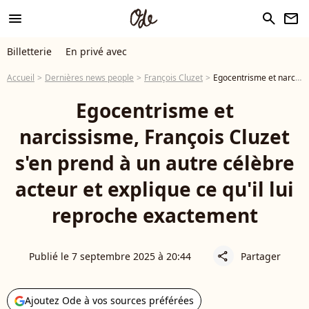
menu
search
newsletter
Billetterie
En privé avec
Accueil
Dernières news people
François Cluzet
Egocentrisme et narcissisme, François Cluzet s'en prend à un autre célèbre acteur et explique ce qu'il lui reproche exactement
Egocentrisme et
narcissisme, François Cluzet
s'en prend à un autre célèbre
acteur et explique ce qu'il lui
reproche exactement
Publié le 7 septembre 2025 à 20:44
Partager
share
Ajoutez Ode à vos sources préférées