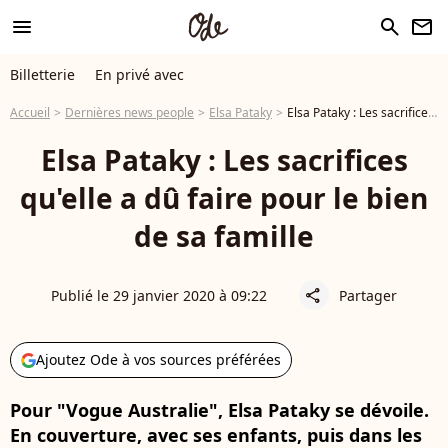
menu
search
newsletter
Billetterie
En privé avec
Accueil
Dernières news people
Elsa Pataky
Elsa Pataky : Les sacrifices qu'elle a dû faire pour le bien de sa famille
Elsa Pataky : Les sacrifices
qu'elle a dû faire pour le bien
de sa famille
Publié le 29 janvier 2020 à 09:22
Partager
share
Ajoutez Ode à vos sources préférées
Pour "Vogue Australie", Elsa Pataky se dévoile.
En couverture, avec ses enfants, puis dans les