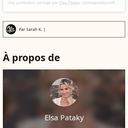
Une publication partage par
Elsa Pataky
(@elsapatakyconfidential) le
Par
Sarah K.
|
À propos de
Elsa Pataky