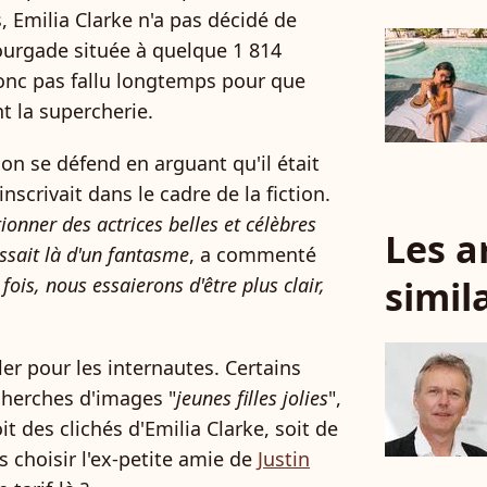
, Emilia Clarke n'a pas décidé de
ourgade située à quelque 1 814
donc pas fallu longtemps pour que
t la supercherie.
on se défend en arguant qu'il était
scrivait dans le cadre de la fiction.
ionner des actrices belles et célèbres
Les a
ssait là d'un fantasme
, a commenté
simil
fois, nous essaierons d'être plus clair,
aler pour les internautes. Certains
cherches d'images "
jeunes filles jolies
",
t des clichés d'Emilia Clarke, soit de
s choisir l'ex-petite amie de
Justin