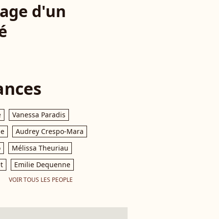
sage d'un
é
ances
e
Vanessa Paradis
le
Audrey Crespo-Mara
o
Mélissa Theuriau
t
Emilie Dequenne
VOIR TOUS LES PEOPLE