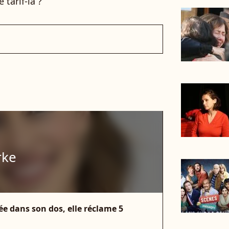
 tarif-là ?
rke
ée dans son dos, elle réclame 5