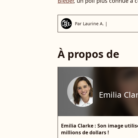
Bieber
, un poil plus connue à ce
Par
Laurine A.
|
À propos de
Emilia Cla
Emilia Clarke : Son image utilis
millions de dollars !