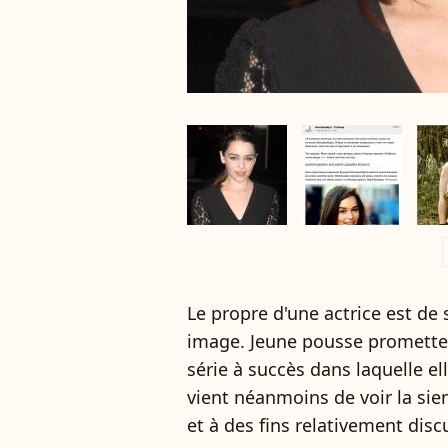
a
Le propre d'une actrice est d
image. Jeune pousse promett
série à succès dans laquelle el
vient néanmoins de voir la sie
et à des fins relativement disc